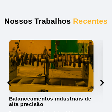
Nossos Trabalhos
Recentes
Balanceamentos industriais de
Ba
alta precisão
Real