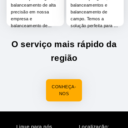
cliente..
balanceamento de alta
balanceamentos e
precisão em nossa
balanceamento de
empresa e
campo. Temos a
balanceamento de
solução perfeita para a
campo. Atendimento em
manutenção de sua
horários especiais para
fábrica. Atendimento em
O serviço mais rápido da
melhor atender ao
horários especiais para
cliente.
melhor atender ao
região
cliente.
CONHEÇA-
NOS
Ligue para nós
Localização: