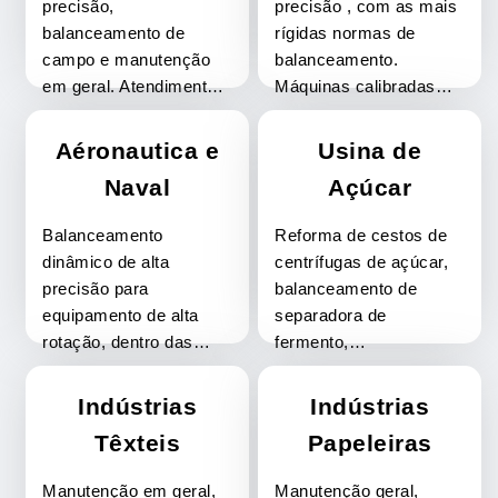
precisão,
precisão , com as mais
balanceamento de
rígidas normas de
campo e manutenção
balanceamento.
em geral. Atendimento
Máquinas calibradas
em horários especiais
periódicamente.Atendimento
para melhor atender ao
em horários especiais
Aéronautica e
Usina de
cliente.
para melhor atender ao
Naval
Açúcar
cliente.
Balanceamento
Reforma de cestos de
dinâmico de alta
centrífugas de açúcar,
precisão para
balanceamento de
equipamento de alta
separadora de
rotação, dentro das
fermento,
mais rígidas normas de
balanceamento em
balanceamento.
campo. Atendimento em
Indústrias
Indústrias
Atendimento em
horários especiais para
Têxteis
Papeleiras
horários especiais para
melhor atender ao
melhor atender ao
cliente.
Manutenção em geral,
Manutenção geral,