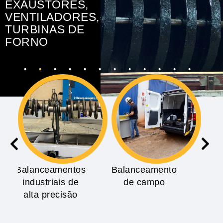
EXAUSTORES,
VENTILADORES,
TURBINAS DE
FORNO
Balanceamentos
Balanceamento
Ma
industriais de
de campo
in
alta precisão
r
equ