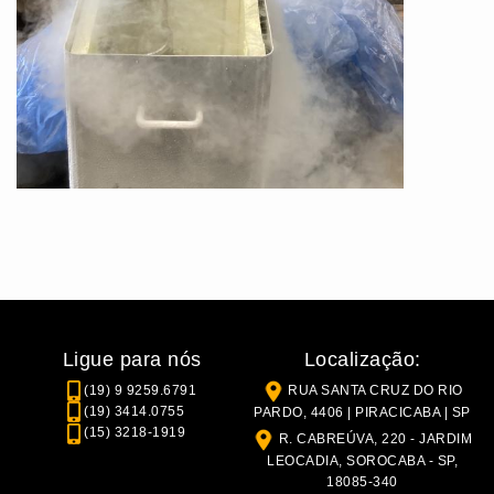
Ligue para nós
Localização:
(19) 9 9259.6791
RUA SANTA CRUZ DO RIO
(19) 3414.0755
PARDO, 4406 | PIRACICABA | SP
(15) 3218-1919
R. CABREÚVA, 220 - JARDIM
LEOCADIA, SOROCABA - SP,
18085-340